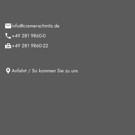
feld 9
info@cramer-schmitz.de
+49 281 9860-0
+49 281 9860-22
Anfahrt / So kommen Sie zu uns
iten
ag
08:00 - 18:00 Uhr
09:00 - 13:00 Uhr
10:30 - 15:00 Uhr