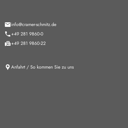
feld 9
info@cramer-schmitz.de
+49 281 9860-0
+49 281 9860-22
Anfahrt / So kommen Sie zu uns
iten
ag
08:00 - 18:00 Uhr
09:00 - 13:00 Uhr
10:30 - 15:00 Uhr