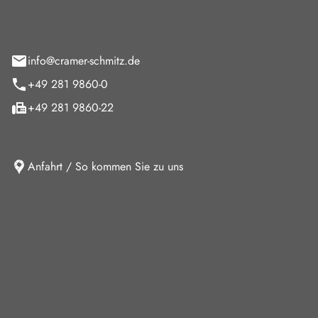
feld 9
info@cramer-schmitz.de
+49 281 9860-0
+49 281 9860-22
Anfahrt / So kommen Sie zu uns
iten
ag
08:00 - 18:00 Uhr
09:00 - 13:00 Uhr
10:30 - 15:00 Uhr