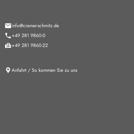
feld 9
info@cramer-schmitz.de
+49 281 9860-0
+49 281 9860-22
Anfahrt / So kommen Sie zu uns
iten
ag
08:00 - 18:00 Uhr
09:00 - 13:00 Uhr
10:30 - 15:00 Uhr