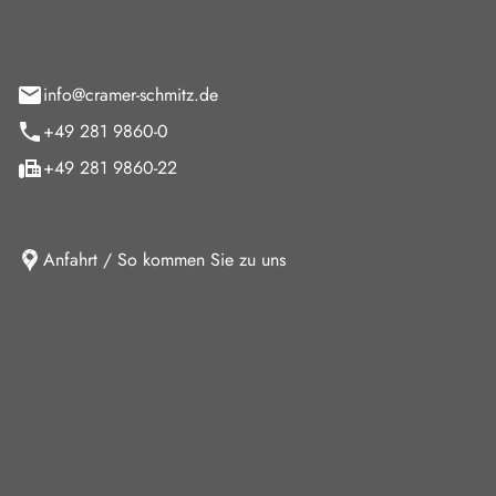
feld 9
info@cramer-schmitz.de
+49 281 9860-0
+49 281 9860-22
Anfahrt / So kommen Sie zu uns
iten
ag
08:00 - 18:00 Uhr
09:00 - 13:00 Uhr
10:30 - 15:00 Uhr