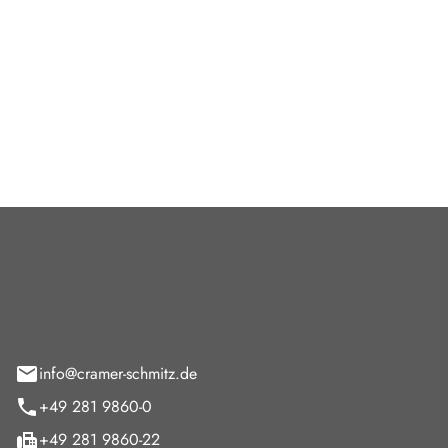
ant bleibt.
esondere Sondereditionen,
eisen Kultstatus erreicht.
e Ausstattungen steigern oft
Cramer-Schmitz GmbH
feld 9
info@cramer-schmitz.de
+49 281 9860-0
+49 281 9860-22