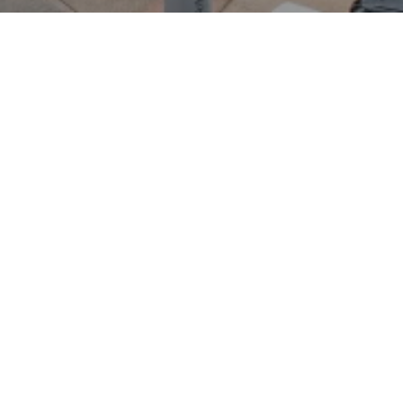
kten Rennsport-Charakter:
die Marke bekannt für ihre
ungsorientierte Kleinwagen,
lange Rallye‑ und
e Karosserien, kräftige
e Abstimmungen, die aus
te Spaßmacher machen und
 und Fahrzeugtyp sind bei
 das Fahrzeug selbst
ird vom Autohaus
ig zu wissen: Im Autohaus
ließlich für VW, Audi, Skoda
sen.